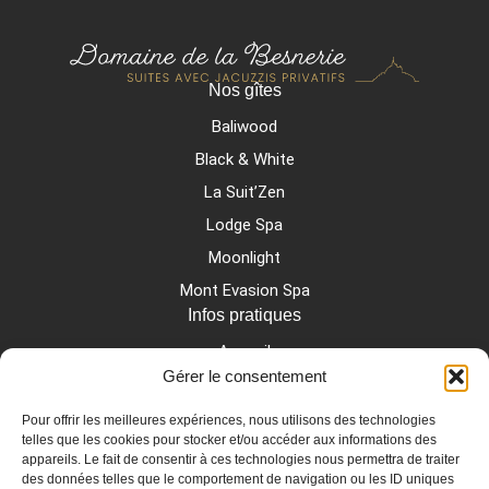
Nos gîtes
Baliwood
Black & White
La Suit’Zen
Lodge Spa
Moonlight
Mont Evasion Spa
Infos pratiques
Accueil
Gérer le consentement
Mentions légales
Contact & Accès
Pour offrir les meilleures expériences, nous utilisons des technologies
telles que les cookies pour stocker et/ou accéder aux informations des
Conditions générales de vente
appareils. Le fait de consentir à ces technologies nous permettra de traiter
des données telles que le comportement de navigation ou les ID uniques
Politique de cookies (UE)